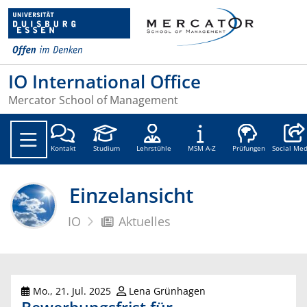
IO International Office
Mercator School of Management
Social
Kontakt
Studium
Lehrstühle
MSM A-Z
Prüfungen
Social Med
Einzelansicht
IO
Aktuelles
Mo., 21. Jul. 2025
Lena Grünhagen