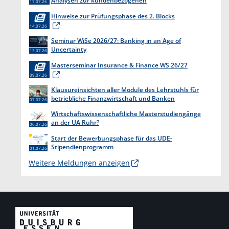
Analysen zur kundenbezogenen
17.07.26
Erkenntnisgewinnung “
Hinweise zur Prüfungsphase des 2. Blocks
14.07.26
Seminar WiSe 2026/27: Banking in an Age of
Uncertainty
13.07.26
Masterseminar Insurance & Finance WS 26/27
09.07.26
Klausureinsichten aller Module des Lehrstuhls für
betriebliche Finanzwirtschaft und Banken
07.07.26
Wirtschaftswissenschaftliche Masterstudiengänge
an der UA Ruhr?
06.07.26
Start der Bewerbungsphase für das UDE-
Stipendienprogramm
01.07.26
Weitere Meldungen anzeigen