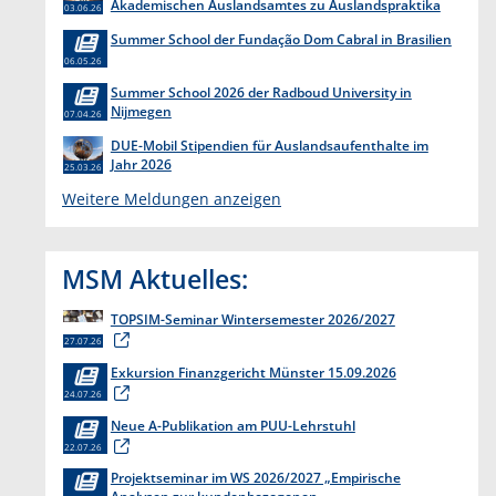
Akademischen Auslandsamtes zu Auslandspraktika
03.06.26
Summer School der Fundação Dom Cabral in Brasilien
06.05.26
Summer School 2026 der Radboud University in
Nijmegen
07.04.26
DUE-Mobil Stipendien für Auslandsaufenthalte im
Jahr 2026
25.03.26
Weitere Meldungen anzeigen
MSM Aktuelles:
TOPSIM-Seminar Wintersemester 2026/2027
27.07.26
Exkursion Finanzgericht Münster 15.09.2026
24.07.26
Neue A-Publikation am PUU-Lehrstuhl
22.07.26
Projektseminar im WS 2026/2027 „Empirische