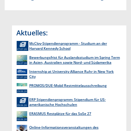
Aktuelles:
McCloy-Stipendienprogramm - Studium an der
Harvard Kennedy School
27.07.26
Bewerbungsfrist für Auslandsstudium im Spring Term
in Asien, Australien sowie Nord- und Südamerika
09.07.26
endet am 31. Juli 2026
Internship at University Alliance Ruhr in New York
City
01.07.26
PROMOS/DUE-Mobil Restmittelausschreibung
29.06.26
ERP Stipendienprogramm: Stipendium für US-
amerikanische Hochschulen
29.06.26
ERASMUS Restplätze für das SoSe 27
08.06.26
Online-Informationsveranstaltungen des