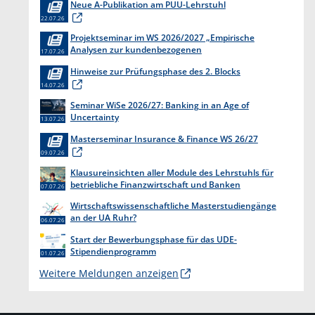
Neue A-Publikation am PUU-Lehrstuhl
22.07.26
Projektseminar im WS 2026/2027 „Empirische
Analysen zur kundenbezogenen
17.07.26
Erkenntnisgewinnung “
Hinweise zur Prüfungsphase des 2. Blocks
14.07.26
Seminar WiSe 2026/27: Banking in an Age of
Uncertainty
13.07.26
Masterseminar Insurance & Finance WS 26/27
09.07.26
Klausureinsichten aller Module des Lehrstuhls für
betriebliche Finanzwirtschaft und Banken
07.07.26
Wirtschaftswissenschaftliche Masterstudiengänge
an der UA Ruhr?
06.07.26
Start der Bewerbungsphase für das UDE-
Stipendienprogramm
01.07.26
Weitere Meldungen anzeigen