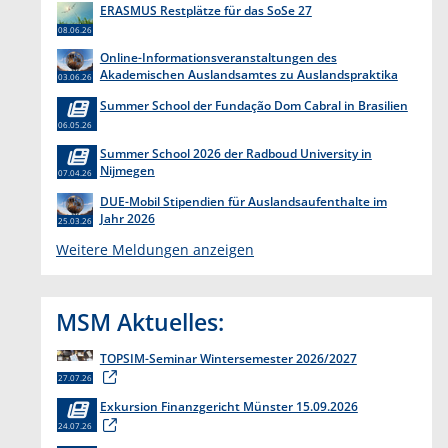
ERASMUS Restplätze für das SoSe 27
08.06.26
Online-Informationsveranstaltungen des
Akademischen Auslandsamtes zu Auslandspraktika
03.06.26
Summer School der Fundação Dom Cabral in Brasilien
06.05.26
Summer School 2026 der Radboud University in
Nijmegen
07.04.26
DUE-Mobil Stipendien für Auslandsaufenthalte im
Jahr 2026
25.03.26
Weitere Meldungen anzeigen
MSM Aktuelles:
TOPSIM-Seminar Wintersemester 2026/2027
27.07.26
Exkursion Finanzgericht Münster 15.09.2026
24.07.26