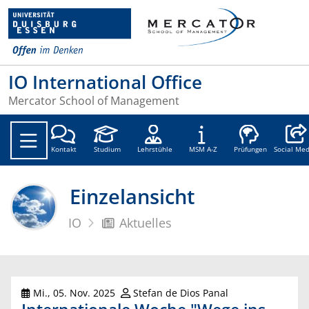
IO International Office
Mercator School of Management
Social
Kontakt
Studium
Lehrstühle
MSM A-Z
Prüfungen
Social Med
Einzelansicht
IO
Aktuelles
Mi., 05. Nov. 2025
Stefan de Dios Panal