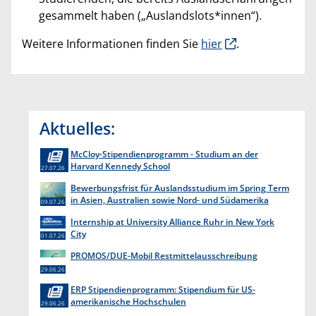
gesammelt haben („Auslandslots*innen“).
Weitere Informationen finden Sie
hier
.
Aktuelles:
McCloy-Stipendienprogramm - Studium an der
Harvard Kennedy School
27.07.26
Bewerbungsfrist für Auslandsstudium im Spring Term
in Asien, Australien sowie Nord- und Südamerika
09.07.26
endet am 31. Juli 2026
Internship at University Alliance Ruhr in New York
City
01.07.26
PROMOS/DUE-Mobil Restmittelausschreibung
29.06.26
ERP Stipendienprogramm: Stipendium für US-
amerikanische Hochschulen
29.06.26