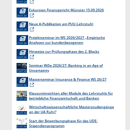
27.07.26
Exkursion Finanzgericht Münster 15.09.2026
24.07.26
Neue A-Publikation am PUU-Lehrstuhl
22.07.26
Projektseminar im WS 2026/2027 „Empirische
Analysen zur kundenbezogenen
17.07.26
Erkenntnisgewinnung “
Hinweise zur Prüfungsphase des 2. Blocks
14.07.26
Seminar WiSe 2026/27: Banking in an Age of
Uncertainty
13.07.26
Masterseminar Insurance & Finance WS 26/27
09.07.26
Klausureinsichten aller Module des Lehrstuhls für
betriebliche Finanzwirtschaft und Banken
07.07.26
Wirtschaftswissenschaftliche Masterstudiengänge
an der UA Ruhr?
06.07.26
Start der Bewerbungsphase für das UDE-
Stipendienprogramm
01.07.26