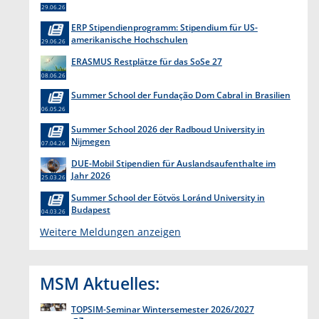
29.06.26
ERP Stipendienprogramm: Stipendium für US-
amerikanische Hochschulen
29.06.26
ERASMUS Restplätze für das SoSe 27
08.06.26
Summer School der Fundação Dom Cabral in Brasilien
06.05.26
Summer School 2026 der Radboud University in
Nijmegen
07.04.26
DUE-Mobil Stipendien für Auslandsaufenthalte im
Jahr 2026
25.03.26
Summer School der Eötvös Loránd University in
Budapest
04.03.26
Weitere Meldungen anzeigen
MSM Aktuelles:
TOPSIM-Seminar Wintersemester 2026/2027