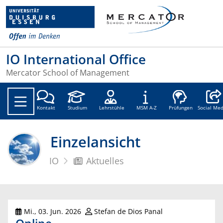
IO International Office
Mercator School of Management
Social
Kontakt
Studium
Lehrstühle
MSM A-Z
Prüfungen
Social Med
Einzelansicht
IO
Aktuelles
Mi., 03. Jun. 2026
Stefan de Dios Panal