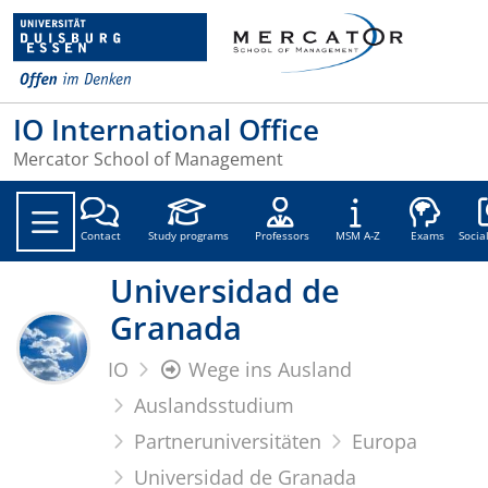
IO International Office
Mercator School of Management
Soc
Contact
Study programs
Professors
MSM A-Z
Exams
Socia
Universidad de
Granada
IO
Wege ins Ausland
Auslandsstudium
Partneruniversitäten
Europa
Universidad de Granada