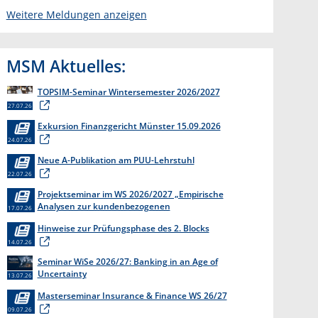
Weitere Meldungen anzeigen
MSM Aktuelles:
TOPSIM-Seminar Wintersemester 2026/2027
27.07.26
Exkursion Finanzgericht Münster 15.09.2026
24.07.26
Neue A-Publikation am PUU-Lehrstuhl
22.07.26
Projektseminar im WS 2026/2027 „Empirische
Analysen zur kundenbezogenen
17.07.26
Erkenntnisgewinnung “
Hinweise zur Prüfungsphase des 2. Blocks
14.07.26
Seminar WiSe 2026/27: Banking in an Age of
Uncertainty
13.07.26
Masterseminar Insurance & Finance WS 26/27
09.07.26