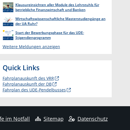
Klausureinsichten aller Module des Lehrstuhls für
betriebliche Finanzwirtschaft und Banken
07.07.26
Wirtschaftswissenschaftliche Masterstudiengänge an
der UA Ruhr?
06.07.26
Start der Bewerbungsphase für das UDE-
Stipendienprogramm
01.07.26
Weitere Meldungen anzeigen
Quick Links
Fahrplanauskunft des VRR
Fahrplanauskunft der DB
Fahrplan des UDE-Pendelbusses
fe im Notfall
Sitemap
Datenschutz