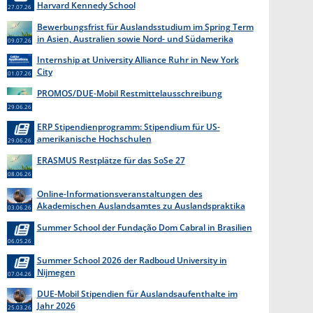
Harvard Kennedy School
27.07.26
Bewerbungsfrist für Auslandsstudium im Spring Term
in Asien, Australien sowie Nord- und Südamerika
09.07.26
endet am 31. Juli 2026
Internship at University Alliance Ruhr in New York
City
01.07.26
PROMOS/DUE-Mobil Restmittelausschreibung
29.06.26
ERP Stipendienprogramm: Stipendium für US-
amerikanische Hochschulen
29.06.26
ERASMUS Restplätze für das SoSe 27
08.06.26
Online-Informationsveranstaltungen des
Akademischen Auslandsamtes zu Auslandspraktika
03.06.26
Summer School der Fundação Dom Cabral in Brasilien
06.05.26
Summer School 2026 der Radboud University in
Nijmegen
07.04.26
DUE-Mobil Stipendien für Auslandsaufenthalte im
Jahr 2026
25.03.26