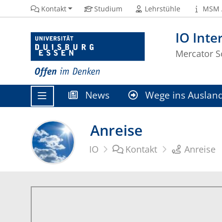
Kontakt
Studium
Lehrstühle
MSM 
IO Inte
Mercator 
News
Wege ins Auslan
Anreise
IO
Kontakt
Anreise