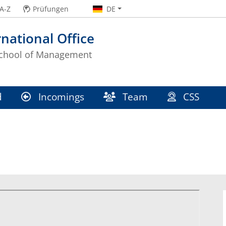
A-Z
Prüfungen
DE
rnational Office
School of Management
d
Incomings
Team
CSS