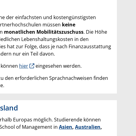
e der einfachsten und kostengünstigsten
 Partnerhochschulen müssen
keine
en
monatlichen Mobilitätszuschuss
. Die Höhe
hiedlichen Lebenshaltungskosten in den
ies hat zur Folge, dass je nach Finanzausstattung
dern nur ein Teil davon.
m können
hier
eingesehen werden.
u den erforderlichen Sprachnachweisen finden
e.
sland
rhalb Europas möglich. Studierende können
r School of Management in
Asien
,
Australien
,