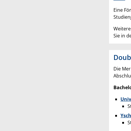
Eine Fö
Studien
Weitere
Sie in d
Doub
Die Mer
Abschlu
Bachelo
Univ
S
Ysch
S