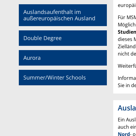
europäi
Auslandsaufenthalt im
Für MSM
außereuropäischen Ausland
Möglich
Studie
Double Degree
dieses 
Ziellän
nicht d
Aurora
Weiter
Summer/Winter Schools
Informa
Sie in d
Ausl
Ein Aus
auch ei
Nord
- 