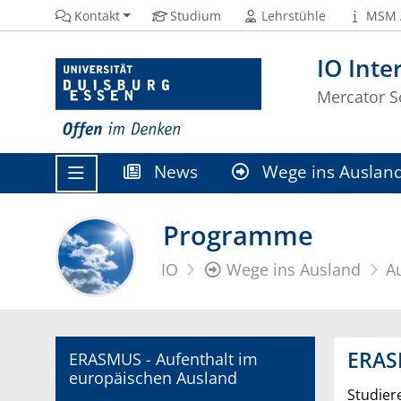
Kontakt
Studium
Lehrstühle
MSM 
IO Inte
Mercator 
News
Wege ins Auslan
Programme
IO
Wege ins Ausland
A
ERAS
ERASMUS - Aufenthalt im
europäischen Ausland
Studier