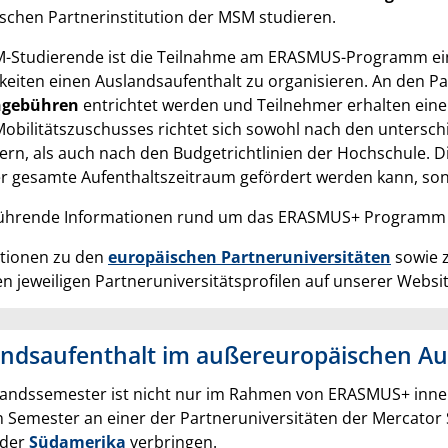
schen Partnerinstitution der MSM studieren.
-Studierende ist die Teilnahme am ERASMUS-Programm ein
keiten einen Auslandsaufenthalt zu organisieren. An den
ngebühren
entrichtet werden und Teilnehmer erhalten ein
Mobilitätszuschusses richtet sich sowohl nach den untersc
dern, als auch nach den Budgetrichtlinien der Hochschule. D
er gesamte Aufenthaltszeitraum gefördert werden kann, son
führende Informationen rund um das ERASMUS+ Program
tionen zu den
europäischen Partneruniversitäten
sowie z
en jeweiligen Partneruniversitätsprofilen auf unserer Websit
andsaufenthalt im außereuropäischen Au
landssemester ist nicht nur im Rahmen von ERASMUS+ inne
n Semester an einer der Partneruniversitäten der Mercato
oder
Südamerika
verbringen.