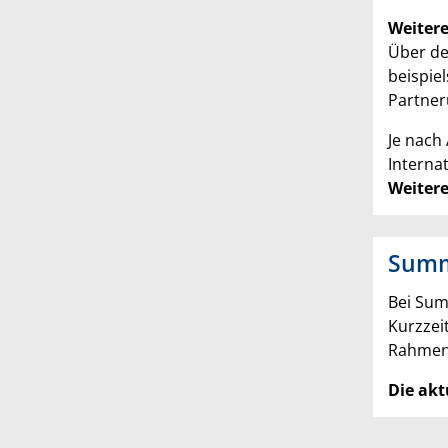
Weitere
Über d
beispie
Partner
Je nach
Internat
Weitere
Summ
Bei Sum
Kurzzei
Rahmen
Die akt