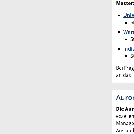
Master
Univ
S
Wars
S
Indi
S
Bei Fra
an das
Auro
Die Aur
exzelle
Managem
Ausland