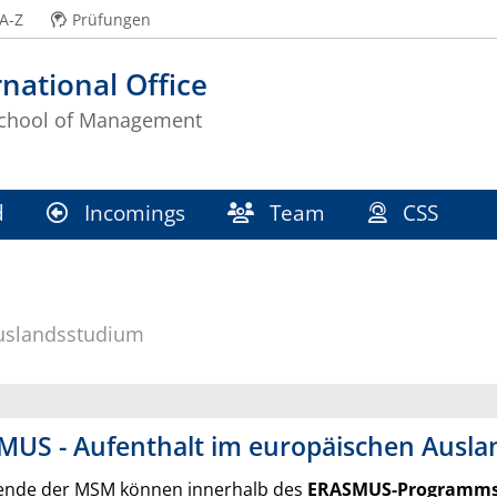
A-Z
Prüfungen
rnational Office
School of Management
d
Incomings
Team
CSS
uslandsstudium
MUS - Aufenthalt im europäischen Ausla
ende der MSM können innerhalb des
ERASMUS-Programm