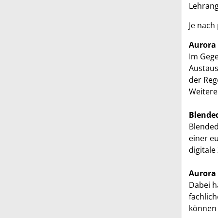
Lehrang
Je nach
Aurora
Im Gege
Austaus
der Reg
Weitere
Blended
Blended
einer e
digital
Aurora 
Dabei h
fachlic
können 