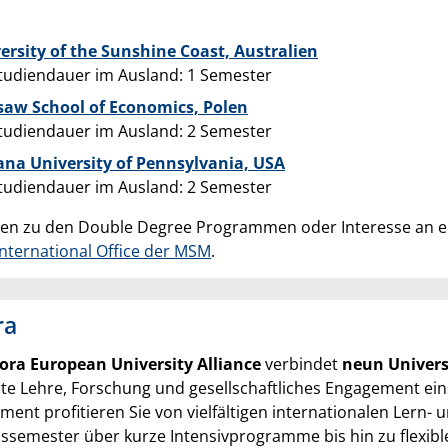
:
ersity of the Sunshine Coast, Australien
tudiendauer im Ausland: 1 Semester
aw School of Economics, Polen
tudiendauer im Ausland: 2 Semester
ana University of Pennsylvania, USA
tudiendauer im Ausland: 2 Semester
gen zu den Double Degree Programmen oder Interesse an 
International Office der MSM
.
ra
ora European University Alliance
verbindet
neun Univers
nte Lehre, Forschung und gesellschaftliches Engagement ein
ent profitieren Sie von vielfältigen internationalen Lern-
ssemester über kurze Intensivprogramme bis hin zu flexibl