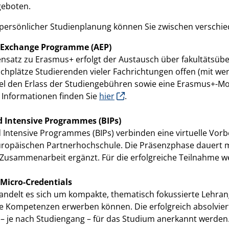
eboten.
 persönlicher Studienplanung können Sie zwischen verschi
 Exchange Programme (AEP)
nsatz zu Erasmus+ erfolgt der Austausch über fakultätsüb
chplätze Studierenden vieler Fachrichtungen offen (mit we
el den Erlass der Studiengebühren sowie eine Erasmus+-Mob
 Informationen finden Sie
hier
.
 Intensive Programmes (BIPs)
 Intensive Programmes (BIPs)
verbinden eine virtuelle Vor
uropäischen Partnerhochschule. Die Präsenzphase dauert m
e Zusammenarbeit ergänzt. Für die erfolgreiche Teilnahme 
Micro-Credentials
andelt es sich um kompakte, thematisch fokussierte Lehrang
he Kompetenzen erwerben können. Die erfolgreich absolvie
– je nach Studiengang – für das Studium anerkannt werden